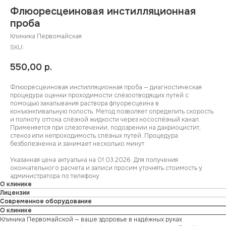
Флюоресцеиновая инстилляционная
проба
Клиника Первомайская
SKU:
550,00
р.
Флюоресцеиновая инстилляционная проба — диагностическая
процедура оценки проходимости слёзоотводящих путей с
помощью закапывания раствора флуоресцеина в
конъюнктивальную полость. Метод позволяет определить скорость
и полноту оттока слёзной жидкости через носослёзный канал.
Применяется при слезотечении, подозрении на дакриоцистит,
стеноз или непроходимость слёзных путей. Процедура
безболезненна и занимает несколько минут.
Указанная цена актуальна на 01.03.2026. Для получения
окончательного расчета и записи просим уточнять стоимость у
администратора по телефону.
О клинике
Лицензии
Современное оборудование
О клинике
Клиника Первомайской — ваше здоровье в надёжных руках