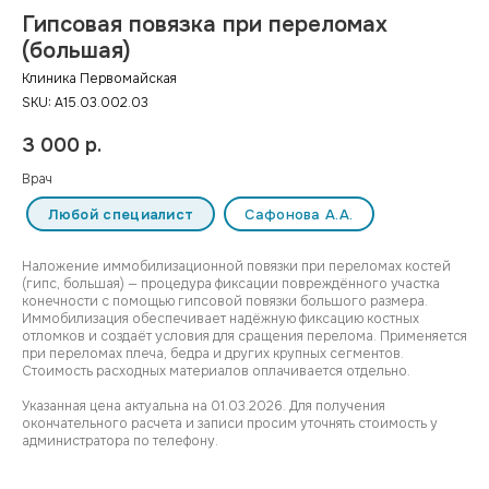
Гипсовая повязка при переломах
(большая)
Клиника Первомайская
SKU:
A15.03.002.03
3 000
р.
Врач
Любой специалист
Сафонова А.А.
Наложение иммобилизационной повязки при переломах костей
(гипс, большая) — процедура фиксации повреждённого участка
конечности с помощью гипсовой повязки большого размера.
Иммобилизация обеспечивает надёжную фиксацию костных
отломков и создаёт условия для сращения перелома. Применяется
при переломах плеча, бедра и других крупных сегментов.
Стоимость расходных материалов оплачивается отдельно.
Указанная цена актуальна на 01.03.2026. Для получения
окончательного расчета и записи просим уточнять стоимость у
администратора по телефону.